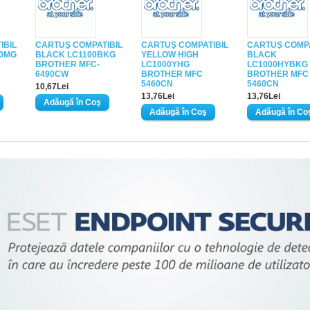
IBIL
CARTUŞ COMPATIBIL
CARTUŞ COMPATIBIL
CARTUŞ COMPA
00MG
BLACK LC1100BKG
YELLOW HIGH
BLACK
BROTHER MFC-
LC1000YHG
LC1000HYBKG
6490CW
BROTHER MFC
BROTHER MFC
5460CN
5460CN
10,67Lei
13,76Lei
13,76Lei