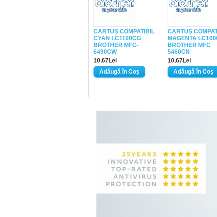
CARTUŞ COMPATIBIL
CARTUŞ COMPAT
CYAN LC1100CG
MAGENTA LC10
BROTHER MFC-
BROTHER MFC
6490CW
5460CN
10,67Lei
10,67Lei