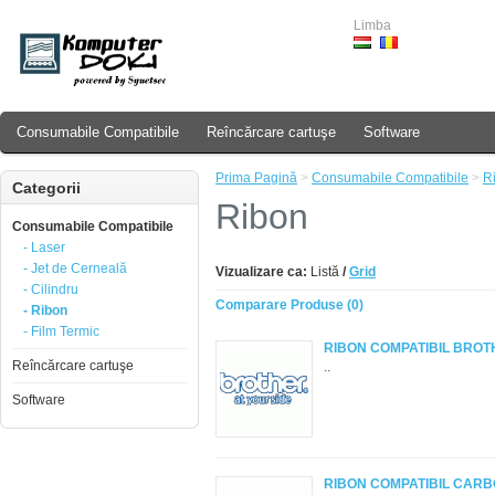
Limba
Consumabile Compatibile
Reîncărcare cartuşe
Software
Prima Pagină
>
Consumabile Compatibile
>
R
Categorii
Ribon
Consumabile Compatibile
- Laser
- Jet de Cerneală
Vizualizare ca:
Listă
/
Grid
- Cilindru
Comparare Produse (0)
- Ribon
- Film Termic
RIBON COMPATIBIL BROT
Reîncărcare cartuşe
..
Software
RIBON COMPATIBIL CARB